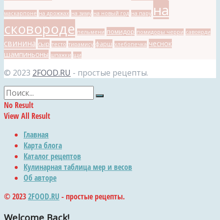
на
маскарпоне
на дрожжах
на зиму
на новый год
на пару
сковороде
помидор
пельмени
помидоры черри
савоярди
свинина
чеснок
сыр
фарш
тесто
тирамису
хлебопечка
шампиньоны
шпажки
щи
© 2023
2FOOD.RU
- простые рецепты.
No Result
View All Result
Главная
Карта блога
Каталог рецептов
Кулинарная таблица мер и весов
Об авторе
© 2023
2FOOD.RU
- простые рецепты.
Welcome Back!