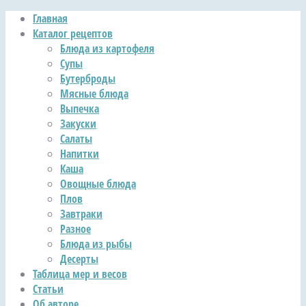
Главная
Каталог рецептов
Блюда из картофеля
Супы
Бутерброды
Мясные блюда
Выпечка
Закуски
Салаты
Напитки
Каша
Овощные блюда
Плов
Завтраки
Разное
Блюда из рыбы
Десерты
Таблица мер и весов
Статьи
Об авторе