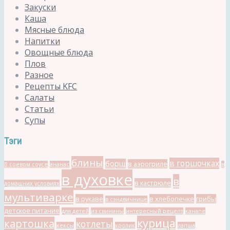
Закуски
Каша
Мясные блюда
Напитки
Овощные блюда
Плов
Разное
Рецепты KFC
Салаты
Статьи
Супы
Тэги
блины
в горшочках
борщ
в аэрогриле
В соевом соусе
ананас
в
в духовке
в
в кастрюле
домашних условиях
мультиварке
в рукаве
в хлебопечке
грибы
в сэндвичнице
детское питание
для детей
из свинины
интересный рецепт
канапе
курица
картошка
котлеты
кексы
кролик
лапша