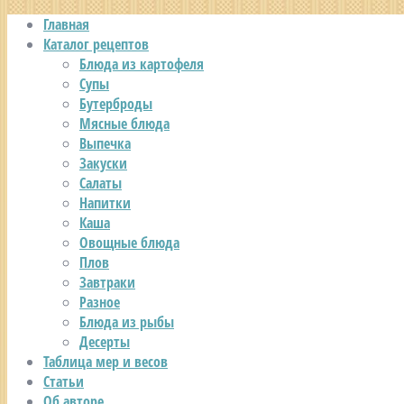
Главная
Каталог рецептов
Блюда из картофеля
Супы
Бутерброды
Мясные блюда
Выпечка
Закуски
Салаты
Напитки
Каша
Овощные блюда
Плов
Завтраки
Разное
Блюда из рыбы
Десерты
Таблица мер и весов
Статьи
Об авторе