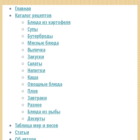
Главная
Каталог рецептов
Блюда из картофеля
Супы
Бутерброды
Мясные блюда
Выпечка
Закуски
Салаты
Напитки
Каша
Овощные блюда
Плов
Завтраки
Разное
Блюда из рыбы
Десерты
Таблица мер и весов
Статьи
Об авторе