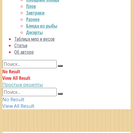
Плов
Завтраки
Разное
Блюда из рыбы
Десерты
Таблица мер и весов
Статьи
Об авторе
No Result
View All Result
Простые рецепты
No Result
View All Result