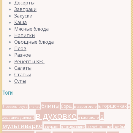
Десерты
Завтраки
Закуски
Каша
Мясные блюда
Напитки
Овощные блюда
Плов
Разное
Рецепты KFC
Салаты
Статьи
Супы
Тэги
блины
в горшочках
борщ
в аэрогриле
В соевом соусе
ананас
в
в духовке
в
в кастрюле
домашних условиях
мультиварке
в рукаве
в хлебопечке
грибы
в сэндвичнице