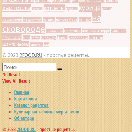
детское питание
для детей
из свинины
интересный рецепт
канапе
курица
картошка
котлеты
кексы
кролик
лапша
на
маскарпоне
на дрожжах
на зиму
на новый год
на пару
сковороде
помидор
пельмени
помидоры черри
савоярди
свинина
чеснок
сыр
фарш
тесто
тирамису
хлебопечка
шампиньоны
шпажки
щи
© 2023
2FOOD.RU
- простые рецепты.
No Result
View All Result
Главная
Карта блога
Каталог рецептов
Кулинарная таблица мер и весов
Об авторе
© 2023
2FOOD.RU
- простые рецепты.