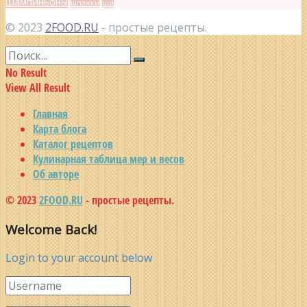
шампиньоны
шпажки
щи
© 2023
2FOOD.RU
- простые рецепты.
No Result
View All Result
Главная
Карта блога
Каталог рецептов
Кулинарная таблица мер и весов
Об авторе
© 2023
2FOOD.RU
- простые рецепты.
Welcome Back!
Login to your account below