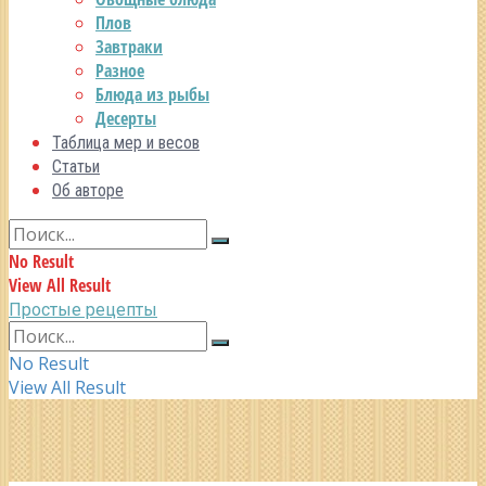
Плов
Завтраки
Разное
Блюда из рыбы
Десерты
Таблица мер и весов
Статьи
Об авторе
No Result
View All Result
Простые рецепты
No Result
View All Result