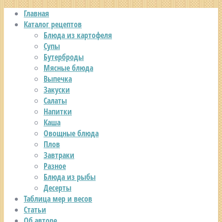
Главная
Каталог рецептов
Блюда из картофеля
Супы
Бутерброды
Мясные блюда
Выпечка
Закуски
Салаты
Напитки
Каша
Овощные блюда
Плов
Завтраки
Разное
Блюда из рыбы
Десерты
Таблица мер и весов
Статьи
Об авторе