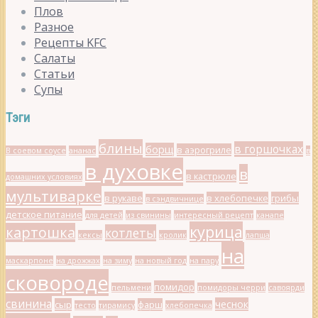
Плов
Разное
Рецепты KFC
Салаты
Статьи
Супы
Тэги
блины
в горшочках
борщ
в аэрогриле
В соевом соусе
ананас
в
в духовке
в
в кастрюле
домашних условиях
мультиварке
в рукаве
в хлебопечке
грибы
в сэндвичнице
детское питание
для детей
из свинины
интересный рецепт
канапе
курица
картошка
котлеты
кексы
кролик
лапша
на
маскарпоне
на дрожжах
на зиму
на новый год
на пару
сковороде
помидор
пельмени
помидоры черри
савоярди
свинина
чеснок
сыр
фарш
тесто
тирамису
хлебопечка