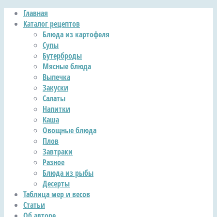
Главная
Каталог рецептов
Блюда из картофеля
Супы
Бутерброды
Мясные блюда
Выпечка
Закуски
Салаты
Напитки
Каша
Овощные блюда
Плов
Завтраки
Разное
Блюда из рыбы
Десерты
Таблица мер и весов
Статьи
Об авторе