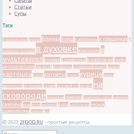
Салаты
Статьи
Супы
Тэги
блины
в горшочках
борщ
в аэрогриле
В соевом соусе
ананас
в
в духовке
в
в кастрюле
домашних условиях
мультиварке
в рукаве
в хлебопечке
грибы
в сэндвичнице
детское питание
для детей
из свинины
интересный рецепт
канапе
курица
картошка
котлеты
кексы
кролик
лапша
на
маскарпоне
на дрожжах
на зиму
на новый год
на пару
сковороде
помидор
пельмени
помидоры черри
савоярди
свинина
чеснок
сыр
фарш
тесто
тирамису
хлебопечка
шампиньоны
шпажки
щи
© 2023
2FOOD.RU
- простые рецепты.