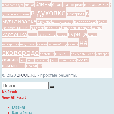
блины
в горшочках
борщ
в аэрогриле
В соевом соусе
ананас
в
в духовке
в
в кастрюле
домашних условиях
мультиварке
в рукаве
в хлебопечке
грибы
в сэндвичнице
детское питание
для детей
из свинины
интересный рецепт
канапе
курица
картошка
котлеты
кексы
кролик
лапша
на
маскарпоне
на дрожжах
на зиму
на новый год
на пару
сковороде
помидор
пельмени
помидоры черри
савоярди
свинина
чеснок
сыр
фарш
тесто
тирамису
хлебопечка
шампиньоны
шпажки
щи
© 2023
2FOOD.RU
- простые рецепты.
No Result
View All Result
Главная
Карта блога