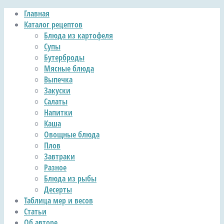
Главная
Каталог рецептов
Блюда из картофеля
Супы
Бутерброды
Мясные блюда
Выпечка
Закуски
Салаты
Напитки
Каша
Овощные блюда
Плов
Завтраки
Разное
Блюда из рыбы
Десерты
Таблица мер и весов
Статьи
Об авторе