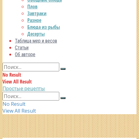
Плов
Завтраки
Разное
Блюда из рыбы
Десерты
Таблица мер и весов
Статьи
Об авторе
No Result
View All Result
Простые рецепты
No Result
View All Result