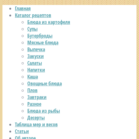
Главная
Каталог рецептов
Блюда из картофеля
Супы
Бутерброды
Мясные блюда
Выпечка
Закуски
Салаты
Напитки
Каша
Овощные блюда
Плов
Завтраки
Разное
Блюда из рыбы
Десерты
Таблица мер и весов
Статьи
Об авторе