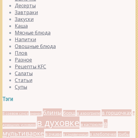
Десерты
Завтраки
Закуски
Каша
Мясные блюда
Напитки
Овощные блюда
Плов
Разное
Рецепты KFC
Салаты
Статьи
Супы
Тэги
блины
в горшочках
борщ
в аэрогриле
В соевом соусе
ананас
в
в духовке
в
в кастрюле
домашних условиях
мультиварке
в рукаве
в хлебопечке
грибы
в сэндвичнице