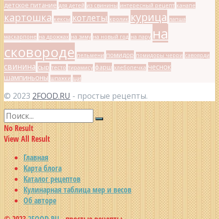
детское питание
для детей
из свинины
интересный рецепт
канапе
курица
картошка
котлеты
кексы
кролик
лапша
на
маскарпоне
на дрожжах
на зиму
на новый год
на пару
сковороде
помидор
пельмени
помидоры черри
савоярди
свинина
чеснок
сыр
фарш
тесто
тирамису
хлебопечка
шампиньоны
шпажки
щи
© 2023
2FOOD.RU
- простые рецепты.
No Result
View All Result
Главная
Карта блога
Каталог рецептов
Кулинарная таблица мер и весов
Об авторе
© 2023
2FOOD.RU
- простые рецепты.