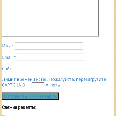
Имя
*
Email
*
Сайт
Лимит времени истёк. Пожалуйста, перезагрузите
CAPTCHA.
9
−
=
пять
Свежие рецепты: