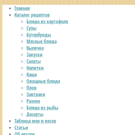
Главная
Каталог рецептов
Блюда из картофеля
Супы
Бутерброды
Мясные блюда
Выпечка
Закуски
Салаты
Напитки
Каша
Овощные блюда
Плов
Завтраки
Разное
Блюда из рыбы
Десерты
Таблица мер и весов
Статьи
Об авторе