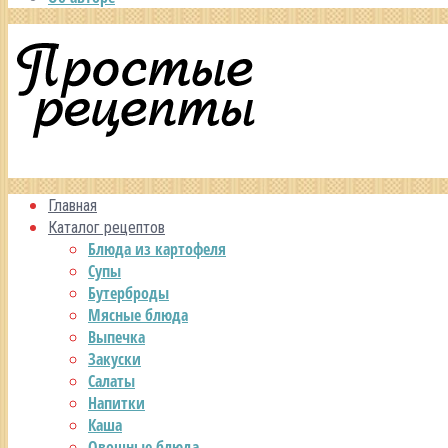
Главная
Каталог рецептов
Блюда из картофеля
Супы
Бутерброды
Мясные блюда
Выпечка
Закуски
Салаты
Напитки
Каша
Овощные блюда