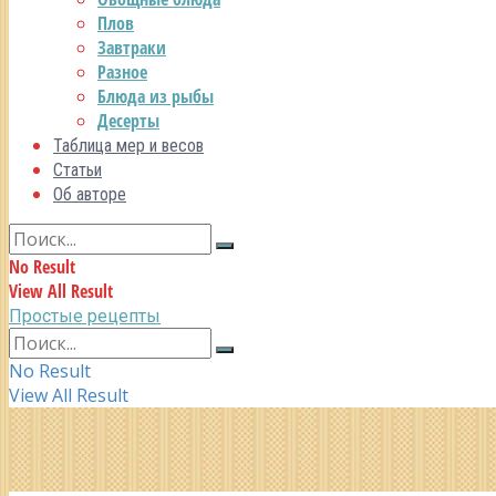
Плов
Завтраки
Разное
Блюда из рыбы
Десерты
Таблица мер и весов
Статьи
Об авторе
No Result
View All Result
Простые рецепты
No Result
View All Result