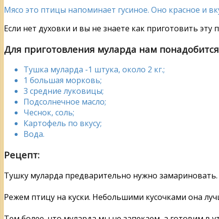
Мясо это птицы напоминает гусиное. Оно красное и вку
Если нет духовки и вы не знаете как приготовить эту п
Для приготовления муларда нам понадобится
Тушка муларда -1 штука, около 2 кг.;
1 большая морковь;
3 средние луковицы;
Подсолнечное масло;
Чеснок, соль;
Картофель по вкусу;
Вода.
Рецепт:
Тушку муларда предварительно нужно замариновать. 
Режем птицу на куски. Небольшими кусочками она луч
Тем более, что муларда мы не запекаем, а готовим в у