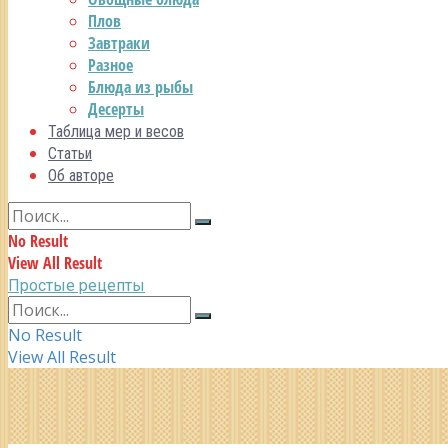
Плов
Завтраки
Разное
Блюда из рыбы
Десерты
Таблица мер и весов
Статьи
Об авторе
No Result
View All Result
Простые рецепты
No Result
View All Result