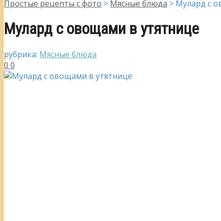
Простые рецепты с фото
>
Мясные блюда
>
Мулард с о
Мулард с овощами в утятнице
рубрика:
Мясные блюда
0
0