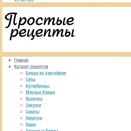
Главная
Каталог рецептов
Блюда из картофеля
Супы
Бутерброды
Мясные блюда
Выпечка
Закуски
Салаты
Напитки
Каша
Овощные блюда