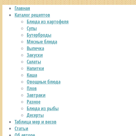
Главная
Каталог рецептов
Блюда из картофеля
Супы
Бутерброды
Мясные блюда
Выпечка
Закуски
Салаты
Напитки
Каша
Овощные блюда
Плов
Завтраки
Разное
Блюда из рыбы
Десерты
Таблица мер и весов
Статьи
Об авторе