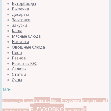
Бутерброды
Выпечка
Десерты
Завтраки
Закуски
Каша
Мясные блюда
Напитки
Овощные блюда
Плов
Разное
Рецепты KFC
Салаты
Статьи
Супы
Тэги
блины
в горшочках
борщ
в аэрогриле
В соевом соусе
ананас
в
в духовке
в
в кастрюле
домашних условиях