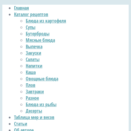
Главная
Каталог рецептов
Блюда из картофеля
Супы
Бутерброды
Мясные блюда
Выпечка
Закуски
Салаты
Напитки
Каша
Овощные блюда
Плов
Завтраки
Разное
Блюда из рыбы
Десерты
Таблица мер и весов
Статьи
Об авторе