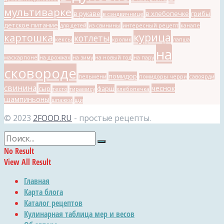
мультиварке
в рукаве
в хлебопечке
грибы
в сэндвичнице
детское питание
для детей
из свинины
интересный рецепт
канапе
курица
картошка
котлеты
кексы
кролик
лапша
на
маскарпоне
на дрожжах
на зиму
на новый год
на пару
сковороде
помидор
пельмени
помидоры черри
савоярди
свинина
чеснок
сыр
фарш
тесто
тирамису
хлебопечка
шампиньоны
шпажки
щи
© 2023
2FOOD.RU
- простые рецепты.
No Result
View All Result
Главная
Карта блога
Каталог рецептов
Кулинарная таблица мер и весов