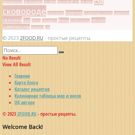
маскарпоне
на дрожжах
на зиму
на новый год
на пару
сковороде
помидор
пельмени
помидоры черри
савоярди
свинина
чеснок
сыр
фарш
тесто
тирамису
хлебопечка
шампиньоны
шпажки
щи
© 2023
2FOOD.RU
- простые рецепты.
No Result
View All Result
Главная
Карта блога
Каталог рецептов
Кулинарная таблица мер и весов
Об авторе
© 2023
2FOOD.RU
- простые рецепты.
Welcome Back!