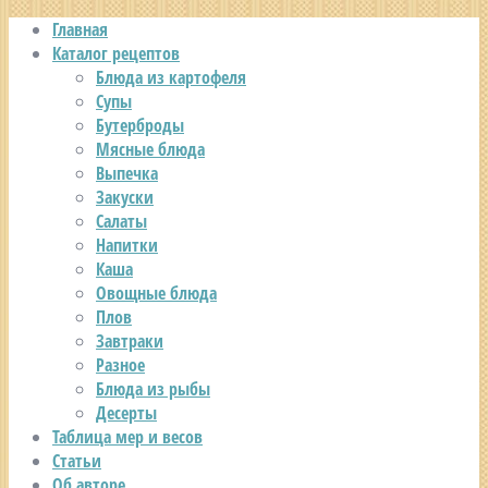
Главная
Каталог рецептов
Блюда из картофеля
Супы
Бутерброды
Мясные блюда
Выпечка
Закуски
Салаты
Напитки
Каша
Овощные блюда
Плов
Завтраки
Разное
Блюда из рыбы
Десерты
Таблица мер и весов
Статьи
Об авторе