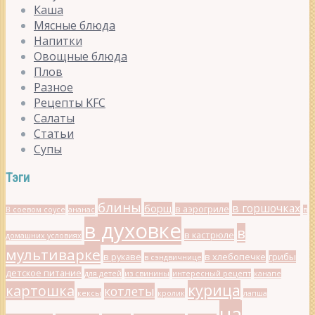
Каша
Мясные блюда
Напитки
Овощные блюда
Плов
Разное
Рецепты KFC
Салаты
Статьи
Супы
Тэги
блины
в горшочках
борщ
в аэрогриле
В соевом соусе
ананас
в
в духовке
в
в кастрюле
домашних условиях
мультиварке
в рукаве
в хлебопечке
грибы
в сэндвичнице
детское питание
для детей
из свинины
интересный рецепт
канапе
курица
картошка
котлеты
кексы
кролик
лапша
на