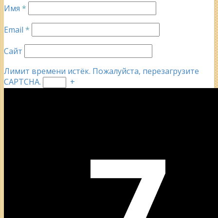
Имя
*
Email
*
Сайт
Лимит времени истёк. Пожалуйста, перезагрузите
CAPTCHA.
+