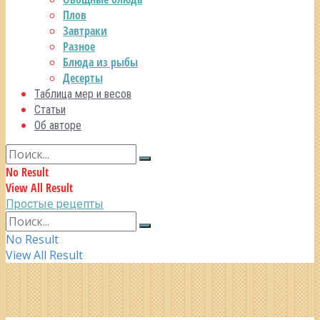
Плов
Завтраки
Разное
Блюда из рыбы
Десерты
Таблица мер и весов
Статьи
Об авторе
No Result
View All Result
Простые рецепты
No Result
View All Result