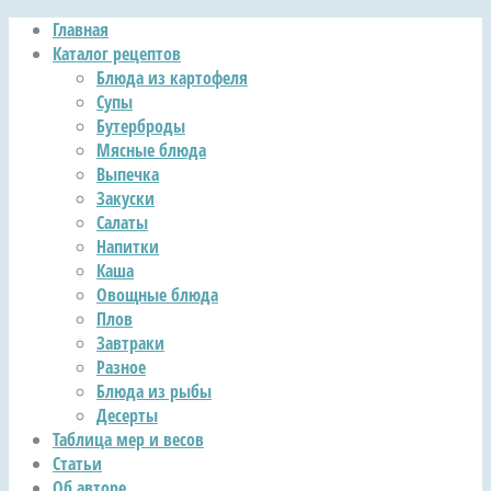
Главная
Каталог рецептов
Блюда из картофеля
Супы
Бутерброды
Мясные блюда
Выпечка
Закуски
Салаты
Напитки
Каша
Овощные блюда
Плов
Завтраки
Разное
Блюда из рыбы
Десерты
Таблица мер и весов
Статьи
Об авторе