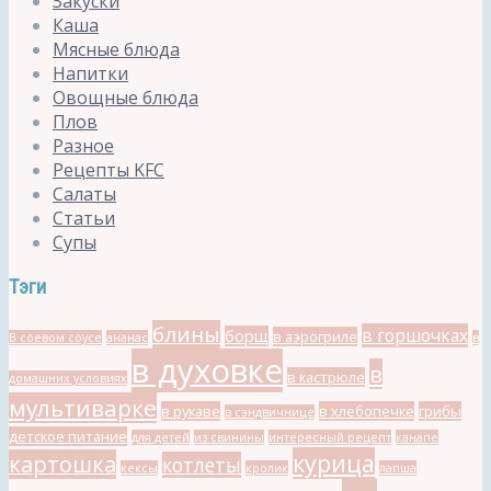
Закуски
Каша
Мясные блюда
Напитки
Овощные блюда
Плов
Разное
Рецепты KFC
Салаты
Статьи
Супы
Тэги
блины
в горшочках
борщ
в аэрогриле
В соевом соусе
ананас
в
в духовке
в
в кастрюле
домашних условиях
мультиварке
в рукаве
в хлебопечке
грибы
в сэндвичнице
детское питание
для детей
из свинины
интересный рецепт
канапе
курица
картошка
котлеты
кексы
кролик
лапша