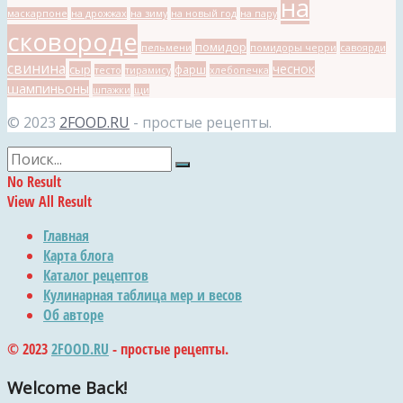
на
маскарпоне
на дрожжах
на зиму
на новый год
на пару
сковороде
помидор
пельмени
помидоры черри
савоярди
свинина
чеснок
сыр
фарш
тесто
тирамису
хлебопечка
шампиньоны
шпажки
щи
© 2023
2FOOD.RU
- простые рецепты.
No Result
View All Result
Главная
Карта блога
Каталог рецептов
Кулинарная таблица мер и весов
Об авторе
© 2023
2FOOD.RU
- простые рецепты.
Welcome Back!