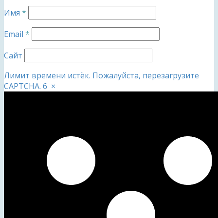
Имя
*
Email
*
Сайт
Лимит времени истёк. Пожалуйста, перезагрузите
CAPTCHA.
6
×