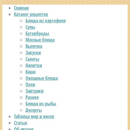
Главная
Каталог рецептов
Блюда из картофеля
Супы
Бутерброды
Мясные блюда
Выпечка
Закуски
Салаты
Напитки
Каша
Овощные блюда
Плов
Завтраки
Разное
Блюда из рыбы
Десерты
Таблица мер и весов
Статьи
Об авторе