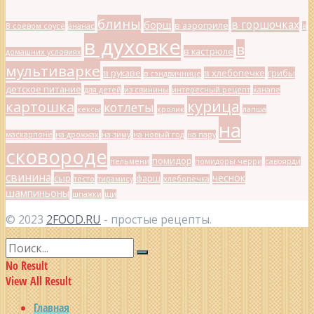
блины
в горшочках
борщ
в аэрогриле
В соевом соусе
ананас
в
в духовке
в
в кастрюле
домашних условиях
мультиварке
в рукаве
в хлебопечке
грибы
в сэндвичнице
детское питание
для детей
из свинины
интересный рецепт
канапе
курица
картошка
котлеты
кексы
кролик
лапша
на
маскарпоне
на дрожжах
на зиму
на новый год
на пару
сковороде
помидор
пельмени
помидоры черри
савоярди
свинина
чеснок
сыр
фарш
тесто
тирамису
хлебопечка
шампиньоны
шпажки
щи
© 2023
2FOOD.RU
- простые рецепты.
No Result
View All Result
Главная