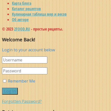
Карта блога
Каталог рецептов
Кулинарная таблица мер и весов
Об авторе
© 2023
2FOOD.RU
- простые рецепты.
Welcome Back!
Login to your account below
Remember Me
Forgotten Password?