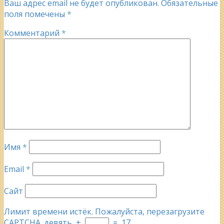
Ваш адрес email не будет опубликован.
Обязательные
поля помечены
*
Комментарий
*
Имя
*
Email
*
Сайт
Лимит времени истёк. Пожалуйста, перезагрузите
CAPTCHA.
девять
+
=
17