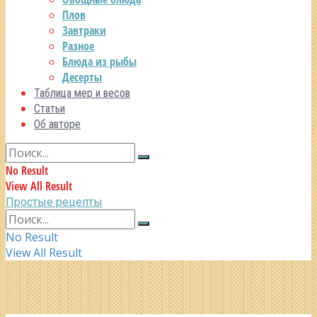
Плов
Завтраки
Разное
Блюда из рыбы
Десерты
Таблица мер и весов
Статьи
Об авторе
No Result
View All Result
Простые рецепты
No Result
View All Result