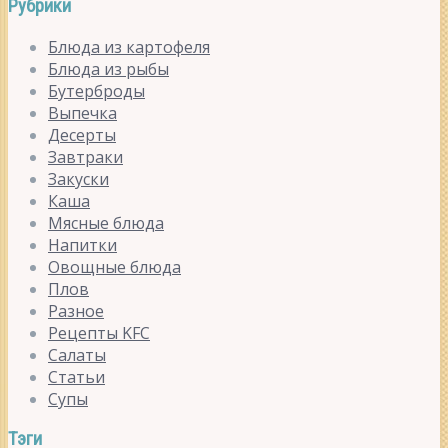
Рубрики
Блюда из картофеля
Блюда из рыбы
Бутерброды
Выпечка
Десерты
Завтраки
Закуски
Каша
Мясные блюда
Напитки
Овощные блюда
Плов
Разное
Рецепты KFC
Салаты
Статьи
Супы
Тэги