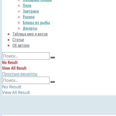
Плов
Завтраки
Разное
Блюда из рыбы
Десерты
Таблица мер и весов
Статьи
Об авторе
No Result
View All Result
Простые рецепты
No Result
View All Result