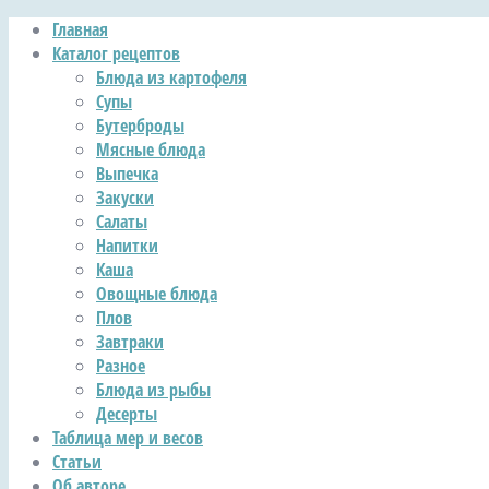
Главная
Каталог рецептов
Блюда из картофеля
Супы
Бутерброды
Мясные блюда
Выпечка
Закуски
Салаты
Напитки
Каша
Овощные блюда
Плов
Завтраки
Разное
Блюда из рыбы
Десерты
Таблица мер и весов
Статьи
Об авторе