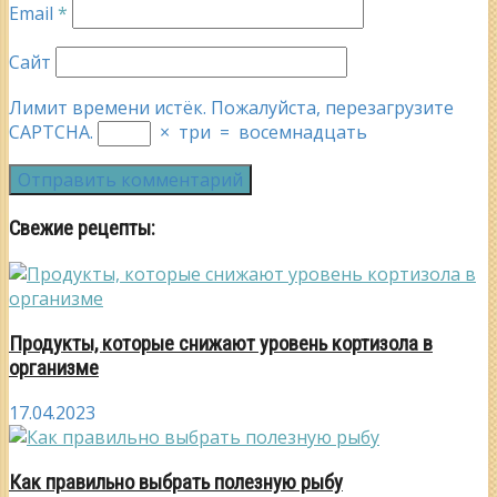
Email
*
Сайт
Лимит времени истёк. Пожалуйста, перезагрузите
CAPTCHA.
×
три
=
восемнадцать
Свежие рецепты:
Продукты, которые снижают уровень кортизола в
организме
17.04.2023
Как правильно выбрать полезную рыбу