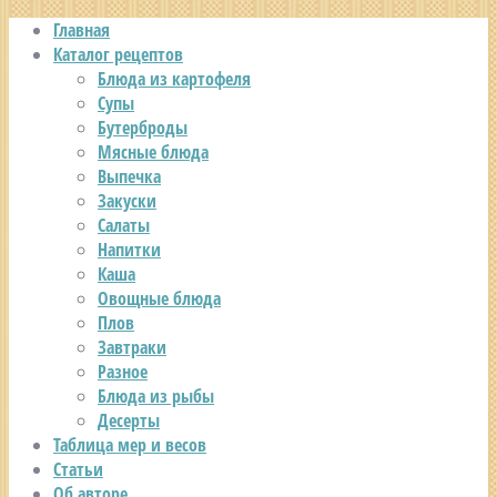
Главная
Каталог рецептов
Блюда из картофеля
Супы
Бутерброды
Мясные блюда
Выпечка
Закуски
Салаты
Напитки
Каша
Овощные блюда
Плов
Завтраки
Разное
Блюда из рыбы
Десерты
Таблица мер и весов
Статьи
Об авторе