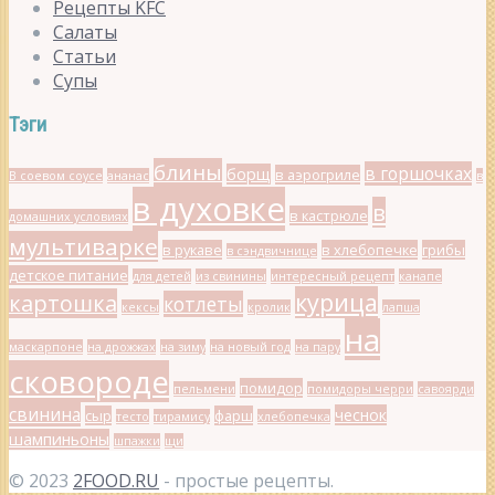
Рецепты KFC
Салаты
Статьи
Супы
Тэги
блины
в горшочках
борщ
в аэрогриле
В соевом соусе
ананас
в
в духовке
в
в кастрюле
домашних условиях
мультиварке
в рукаве
в хлебопечке
грибы
в сэндвичнице
детское питание
для детей
из свинины
интересный рецепт
канапе
курица
картошка
котлеты
кексы
кролик
лапша
на
маскарпоне
на дрожжах
на зиму
на новый год
на пару
сковороде
помидор
пельмени
помидоры черри
савоярди
свинина
чеснок
сыр
фарш
тесто
тирамису
хлебопечка
шампиньоны
шпажки
щи
© 2023
2FOOD.RU
- простые рецепты.