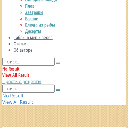
Плов
Завтраки
Разное
Блюда из рыбы
Десерты
Таблица мер и весов
Статьи
Об авторе
No Result
View All Result
Простые рецепты
No Result
View All Result