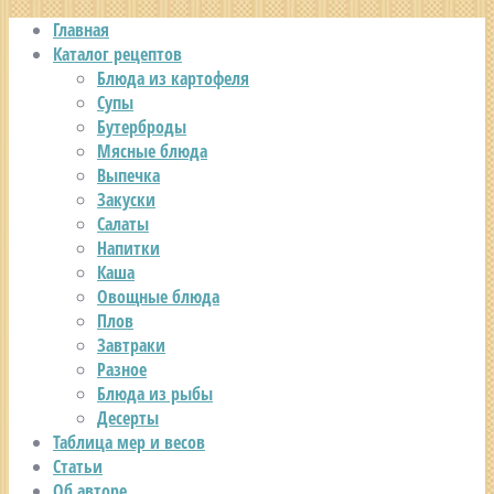
Главная
Каталог рецептов
Блюда из картофеля
Супы
Бутерброды
Мясные блюда
Выпечка
Закуски
Салаты
Напитки
Каша
Овощные блюда
Плов
Завтраки
Разное
Блюда из рыбы
Десерты
Таблица мер и весов
Статьи
Об авторе