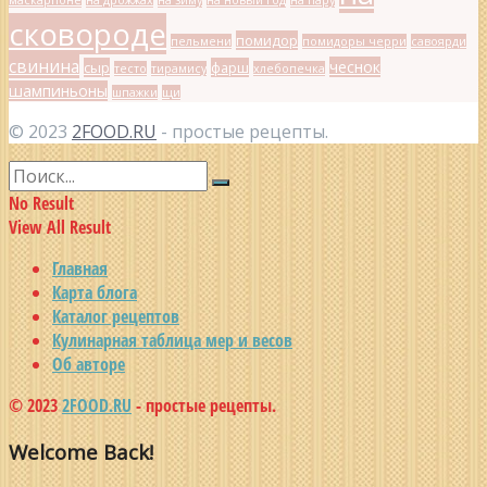
маскарпоне
на дрожжах
на зиму
на новый год
на пару
сковороде
помидор
пельмени
помидоры черри
савоярди
свинина
чеснок
сыр
фарш
тесто
тирамису
хлебопечка
шампиньоны
шпажки
щи
© 2023
2FOOD.RU
- простые рецепты.
No Result
View All Result
Главная
Карта блога
Каталог рецептов
Кулинарная таблица мер и весов
Об авторе
© 2023
2FOOD.RU
- простые рецепты.
Welcome Back!