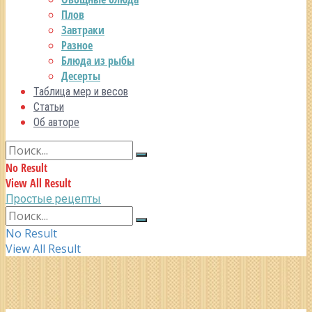
Плов
Завтраки
Разное
Блюда из рыбы
Десерты
Таблица мер и весов
Статьи
Об авторе
No Result
View All Result
Простые рецепты
No Result
View All Result