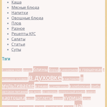
Каша
Мясные блюда
Напитки
Овощные блюда
Плов
Разное
Рецепты KFC
Салаты
Статьи
Супы
Тэги
блины
в горшочках
борщ
в аэрогриле
В соевом соусе
ананас
в
в духовке
в
в кастрюле
домашних условиях
мультиварке
в рукаве
в хлебопечке
грибы
в сэндвичнице
детское питание
для детей
из свинины
интересный рецепт
канапе
курица
картошка
котлеты
кексы
кролик
лапша
на