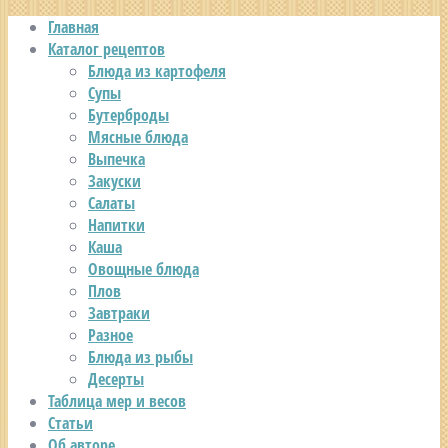
Главная
Каталог рецептов
Блюда из картофеля
Супы
Бутерброды
Мясные блюда
Выпечка
Закуски
Салаты
Напитки
Каша
Овощные блюда
Плов
Завтраки
Разное
Блюда из рыбы
Десерты
Таблица мер и весов
Статьи
Об авторе