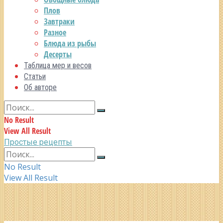
Плов
Завтраки
Разное
Блюда из рыбы
Десерты
Таблица мер и весов
Статьи
Об авторе
No Result
View All Result
Простые рецепты
No Result
View All Result