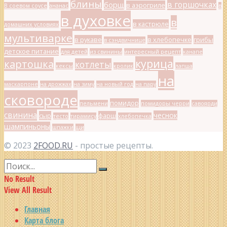
блины
в горшочках
борщ
в аэрогриле
В соевом соусе
ананас
в
в духовке
в
в кастрюле
домашних условиях
мультиварке
в рукаве
в хлебопечке
грибы
в сэндвичнице
детское питание
для детей
из свинины
интересный рецепт
канапе
курица
картошка
котлеты
кексы
кролик
лапша
на
маскарпоне
на дрожжах
на зиму
на новый год
на пару
сковороде
помидор
пельмени
помидоры черри
савоярди
свинина
чеснок
сыр
фарш
тесто
тирамису
хлебопечка
шампиньоны
шпажки
щи
© 2023
2FOOD.RU
- простые рецепты.
No Result
View All Result
Главная
Карта блога