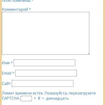
поля помечены
*
Комментарий
*
Имя
*
Email
*
Сайт
Лимит времени истёк. Пожалуйста, перезагрузите
CAPTCHA.
+
8
=
двенадцать