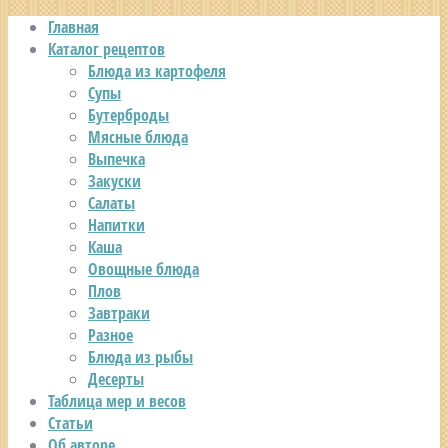
Главная
Каталог рецептов
Блюда из картофеля
Супы
Бутерброды
Мясные блюда
Выпечка
Закуски
Салаты
Напитки
Каша
Овощные блюда
Плов
Завтраки
Разное
Блюда из рыбы
Десерты
Таблица мер и весов
Статьи
Об авторе