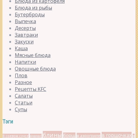
Блюда из картофеля
Блюда из рыбы
Бутерброды
Выпечка
Десерты
Завтраки
Закуски
Каша
Мясные блюда
Напитки
Овощные блюда
Плов
Разное
Рецепты KFC
Салаты
Статьи
Супы
Тэги
блины
в горшочках
борщ
в аэрогриле
В соевом соусе
ананас
в