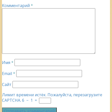
Комментарий
*
Имя
*
Email
*
Сайт
Лимит времени истёк. Пожалуйста, перезагрузите
CAPTCHA.
6
−
1
=