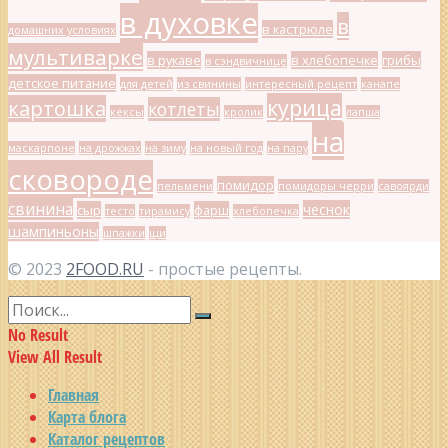
в духовке
в
в кастрюле
домашних условиях
мультиварке
в рукаве
в хлебопечке
грибы
в сэндвичнице
детское питание
для детей
из свинины
интересный рецепт
канапе
курица
картошка
котлеты
кексы
кролик
лапша
на
маскарпоне
на дрожжах
на зиму
на новый год
на пару
сковороде
помидор
пельмени
помидоры черри
савоярди
свинина
чеснок
сыр
фарш
тесто
тирамису
хлебопечка
шампиньоны
шпажки
щи
© 2023
2FOOD.RU
- простые рецепты.
No Result
View All Result
Главная
Карта блога
Каталог рецептов