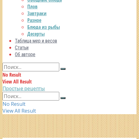
Плов
Завтраки
Разное
Блюда из рыбы
Десерты
Таблица мер и весов
Статьи
Об авторе
No Result
View All Result
Простые рецепты
No Result
View All Result