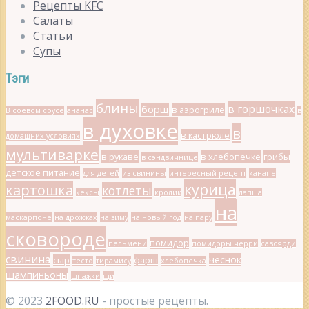
Рецепты KFC
Салаты
Статьи
Супы
Тэги
блины
в горшочках
борщ
в аэрогриле
В соевом соусе
ананас
в
в духовке
в
в кастрюле
домашних условиях
мультиварке
в рукаве
в хлебопечке
грибы
в сэндвичнице
детское питание
для детей
из свинины
интересный рецепт
канапе
курица
картошка
котлеты
кексы
кролик
лапша
на
маскарпоне
на дрожжах
на зиму
на новый год
на пару
сковороде
помидор
пельмени
помидоры черри
савоярди
свинина
чеснок
сыр
фарш
тесто
тирамису
хлебопечка
шампиньоны
шпажки
щи
© 2023
2FOOD.RU
- простые рецепты.