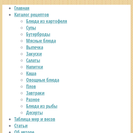
Главная
Каталог рецептов
Блюда из картофеля
Супы
Бутерброды
Мясные блюда
Выпечка
Закуски
Салаты
Напитки
Каша
Овощные блюда
Плов
Завтраки
Разное
Блюда из рыбы
Десерты
Таблица мер и весов
Статьи
Об авторе