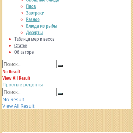
Плов
Завтраки
Разное
Блюда из рыбы
Десерты
Таблица мер и весов
Статьи
Об авторе
No Result
View All Result
Простые рецепты
No Result
View All Result