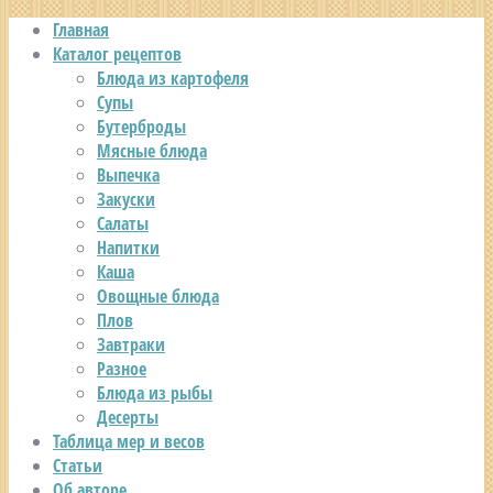
Главная
Каталог рецептов
Блюда из картофеля
Супы
Бутерброды
Мясные блюда
Выпечка
Закуски
Салаты
Напитки
Каша
Овощные блюда
Плов
Завтраки
Разное
Блюда из рыбы
Десерты
Таблица мер и весов
Статьи
Об авторе