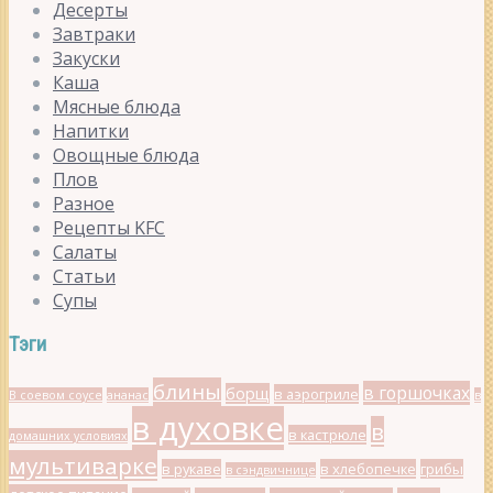
Десерты
Завтраки
Закуски
Каша
Мясные блюда
Напитки
Овощные блюда
Плов
Разное
Рецепты KFC
Салаты
Статьи
Супы
Тэги
блины
в горшочках
борщ
в аэрогриле
В соевом соусе
ананас
в
в духовке
в
в кастрюле
домашних условиях
мультиварке
в рукаве
в хлебопечке
грибы
в сэндвичнице