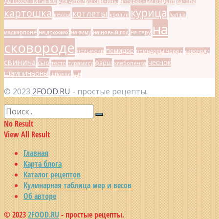
детское питание
для детей
из свинины
интересный рецепт
канапе
курица
картошка
котлеты
кексы
кролик
лапша
на
маскарпоне
на дрожжах
на зиму
на новый год
на пару
сковороде
помидор
пельмени
помидоры черри
савоярди
свинина
чеснок
сыр
фарш
тесто
тирамису
хлебопечка
шампиньоны
шпажки
щи
© 2023
2FOOD.RU
- простые рецепты.
No Result
View All Result
Главная
Карта блога
Каталог рецептов
Кулинарная таблица мер и весов
Об авторе
© 2023
2FOOD.RU
- простые рецепты.