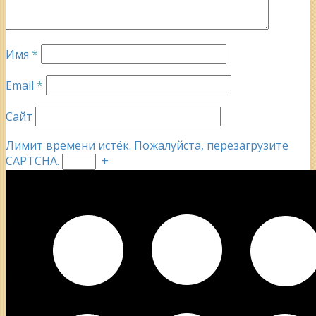
Имя
*
Email
*
Сайт
Лимит времени истёк. Пожалуйста, перезагрузите
CAPTCHA.
+