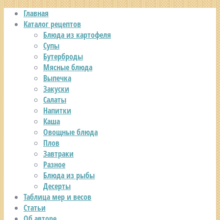
Главная
Каталог рецептов
Блюда из картофеля
Супы
Бутерброды
Мясные блюда
Выпечка
Закуски
Салаты
Напитки
Каша
Овощные блюда
Плов
Завтраки
Разное
Блюда из рыбы
Десерты
Таблица мер и весов
Статьи
Об авторе