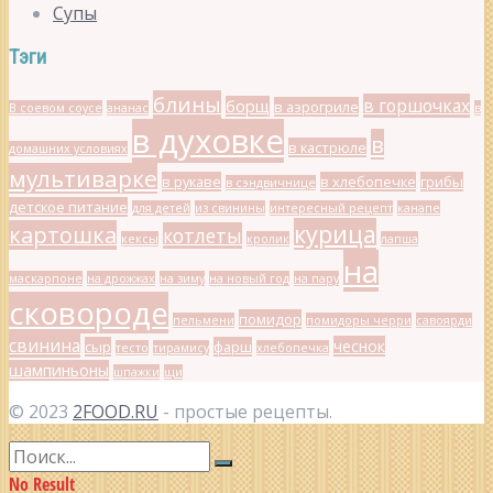
Супы
Тэги
блины
в горшочках
борщ
в аэрогриле
В соевом соусе
ананас
в
в духовке
в
в кастрюле
домашних условиях
мультиварке
в рукаве
в хлебопечке
грибы
в сэндвичнице
детское питание
для детей
из свинины
интересный рецепт
канапе
курица
картошка
котлеты
кексы
кролик
лапша
на
маскарпоне
на дрожжах
на зиму
на новый год
на пару
сковороде
помидор
пельмени
помидоры черри
савоярди
свинина
чеснок
сыр
фарш
тесто
тирамису
хлебопечка
шампиньоны
шпажки
щи
© 2023
2FOOD.RU
- простые рецепты.
No Result