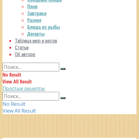
Плов
Завтраки
Разное
Блюда из рыбы
Десерты
Таблица мер и весов
Статьи
Об авторе
No Result
View All Result
Простые рецепты
No Result
View All Result