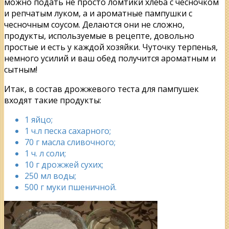
можно подать не просто ломтики хлеба с чесночком
и репчатым луком, а и ароматные пампушки с
чесночным соусом. Делаются они не сложно,
продукты, используемые в рецепте, довольно
простые и есть у каждой хозяйки. Чуточку терпенья,
немного усилий и ваш обед получится ароматным и
сытным!
Итак, в состав дрожжевого теста для пампушек
входят такие продукты:
1 яйцо;
1 ч.л песка сахарного;
70 г масла сливочного;
1 ч. л соли;
10 г дрожжей сухих;
250 мл воды;
500 г муки пшеничной.