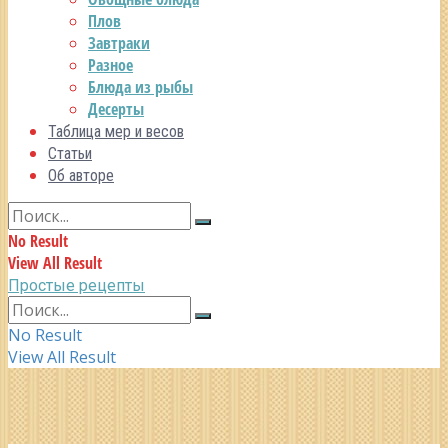
Плов
Завтраки
Разное
Блюда из рыбы
Десерты
Таблица мер и весов
Статьи
Об авторе
No Result
View All Result
Простые рецепты
No Result
View All Result