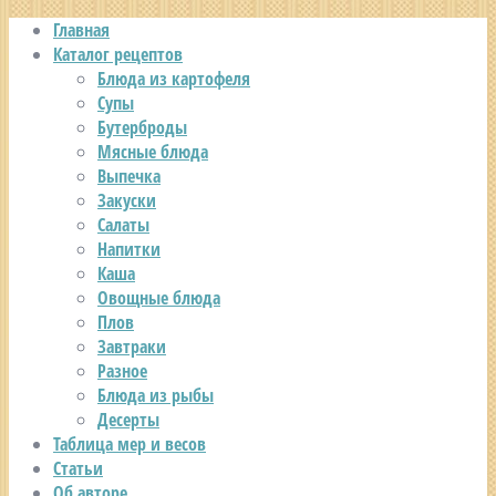
Главная
Каталог рецептов
Блюда из картофеля
Супы
Бутерброды
Мясные блюда
Выпечка
Закуски
Салаты
Напитки
Каша
Овощные блюда
Плов
Завтраки
Разное
Блюда из рыбы
Десерты
Таблица мер и весов
Статьи
Об авторе