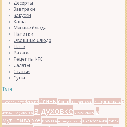
Десерты
Завтраки
Закуски
Каша
Мясные блюда
Напитки
Овощные блюда
Плов
Разное
Рецепты KFC
Салаты
Статьи
Супы
Тэги
блины
в горшочках
борщ
в аэрогриле
В соевом соусе
ананас
в
в духовке
в
в кастрюле
домашних условиях
мультиварке
в рукаве
в хлебопечке
грибы
в сэндвичнице