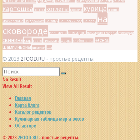
детское питание
для детей
из свинины
интересный рецепт
канапе
курица
картошка
котлеты
кексы
кролик
лапша
на
маскарпоне
на дрожжах
на зиму
на новый год
на пару
сковороде
помидор
пельмени
помидоры черри
савоярди
свинина
чеснок
сыр
фарш
тесто
тирамису
хлебопечка
шампиньоны
шпажки
щи
© 2023
2FOOD.RU
- простые рецепты.
No Result
View All Result
Главная
Карта блога
Каталог рецептов
Кулинарная таблица мер и весов
Об авторе
© 2023
2FOOD.RU
- простые рецепты.