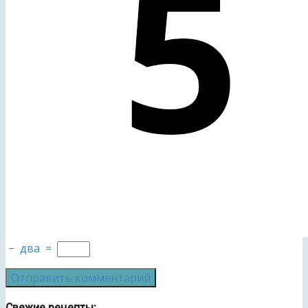
−
два
=