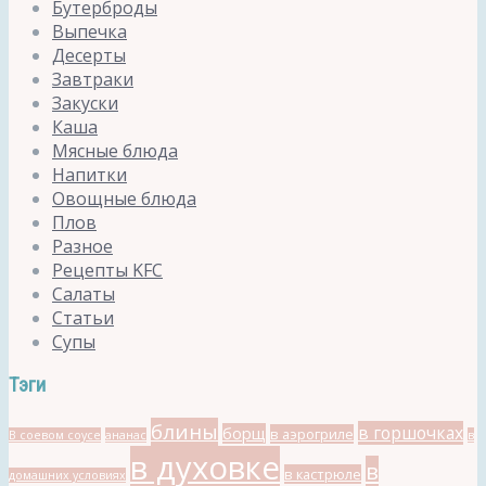
Бутерброды
Выпечка
Десерты
Завтраки
Закуски
Каша
Мясные блюда
Напитки
Овощные блюда
Плов
Разное
Рецепты KFC
Салаты
Статьи
Супы
Тэги
блины
в горшочках
борщ
в аэрогриле
В соевом соусе
ананас
в
в духовке
в
в кастрюле
домашних условиях