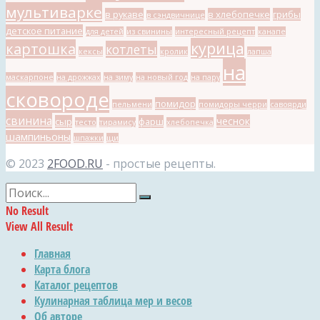
мультиварке
в рукаве
в хлебопечке
грибы
в сэндвичнице
детское питание
для детей
из свинины
интересный рецепт
канапе
курица
картошка
котлеты
кексы
кролик
лапша
на
маскарпоне
на дрожжах
на зиму
на новый год
на пару
сковороде
помидор
пельмени
помидоры черри
савоярди
свинина
чеснок
сыр
фарш
тесто
тирамису
хлебопечка
шампиньоны
шпажки
щи
© 2023
2FOOD.RU
- простые рецепты.
No Result
View All Result
Главная
Карта блога
Каталог рецептов
Кулинарная таблица мер и весов
Об авторе