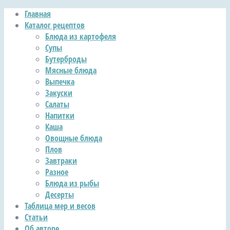
Главная
Каталог рецептов
Блюда из картофеля
Супы
Бутерброды
Мясные блюда
Выпечка
Закуски
Салаты
Напитки
Каша
Овощные блюда
Плов
Завтраки
Разное
Блюда из рыбы
Десерты
Таблица мер и весов
Статьи
Об авторе