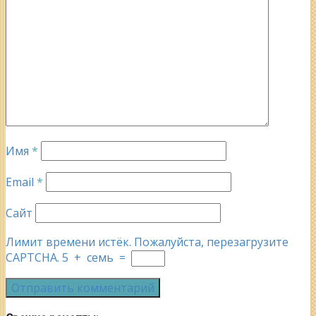
Имя
*
Email
*
Сайт
Лимит времени истёк. Пожалуйста, перезагрузите
CAPTCHA.
5
+
семь
=