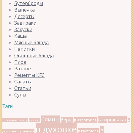
Бутерброды
Выпечка
Десерты
Завтраки
Закуски
Каша
Мясные блюда
Напитки
Овощные блюда
Плов
Разное
Рецепты KFC
Салаты
Статьи
Супы
Тэги
блины
в горшочках
борщ
в аэрогриле
В соевом соусе
ананас
в
в духовке
в
в кастрюле
домашних условиях