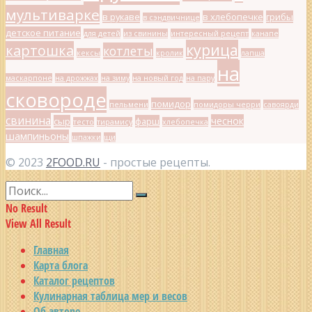
мультиварке
в рукаве
в хлебопечке
грибы
в сэндвичнице
детское питание
для детей
из свинины
интересный рецепт
канапе
курица
картошка
котлеты
кексы
кролик
лапша
на
маскарпоне
на дрожжах
на зиму
на новый год
на пару
сковороде
помидор
пельмени
помидоры черри
савоярди
свинина
чеснок
сыр
фарш
тесто
тирамису
хлебопечка
шампиньоны
шпажки
щи
© 2023
2FOOD.RU
- простые рецепты.
No Result
View All Result
Главная
Карта блога
Каталог рецептов
Кулинарная таблица мер и весов
Об авторе