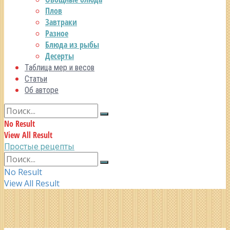
Плов
Завтраки
Разное
Блюда из рыбы
Десерты
Таблица мер и весов
Статьи
Об авторе
No Result
View All Result
Простые рецепты
No Result
View All Result