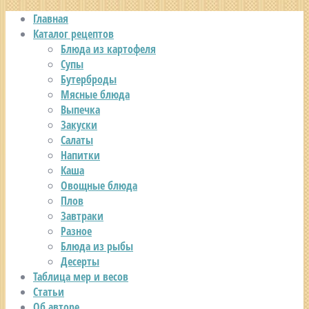
Главная
Каталог рецептов
Блюда из картофеля
Супы
Бутерброды
Мясные блюда
Выпечка
Закуски
Салаты
Напитки
Каша
Овощные блюда
Плов
Завтраки
Разное
Блюда из рыбы
Десерты
Таблица мер и весов
Статьи
Об авторе