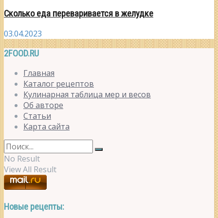
Сколько еда переваривается в желудке
03.04.2023
2FOOD.RU
Главная
Каталог рецептов
Кулинарная таблица мер и весов
Об авторе
Статьи
Карта сайта
No Result
View All Result
Новые рецепты: