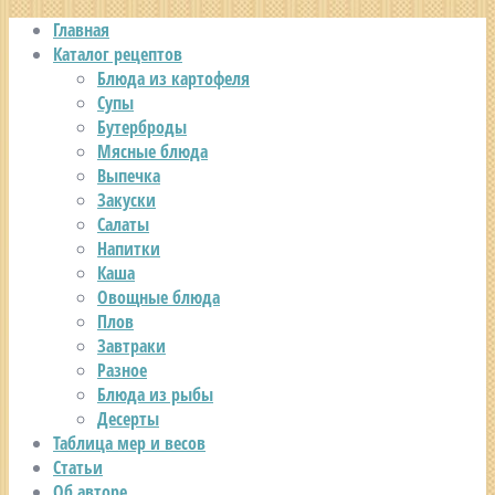
Главная
Каталог рецептов
Блюда из картофеля
Супы
Бутерброды
Мясные блюда
Выпечка
Закуски
Салаты
Напитки
Каша
Овощные блюда
Плов
Завтраки
Разное
Блюда из рыбы
Десерты
Таблица мер и весов
Статьи
Об авторе