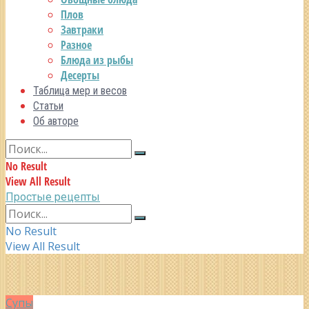
Плов
Завтраки
Разное
Блюда из рыбы
Десерты
Таблица мер и весов
Статьи
Об авторе
No Result
View All Result
Простые рецепты
No Result
View All Result
Супы