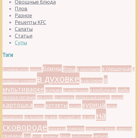
Овощные блюда
Плов
Разное
Рецепты KFC
Салаты
Статьи
Супы
Тэги
блины
в горшочках
борщ
в аэрогриле
В соевом соусе
ананас
в
в духовке
в
в кастрюле
домашних условиях
мультиварке
в рукаве
в хлебопечке
грибы
в сэндвичнице
детское питание
для детей
из свинины
интересный рецепт
канапе
курица
картошка
котлеты
кексы
кролик
лапша
на
маскарпоне
на дрожжах
на зиму
на новый год
на пару
сковороде
помидор
пельмени
помидоры черри
савоярди
свинина
чеснок
сыр
фарш
тесто
тирамису
хлебопечка