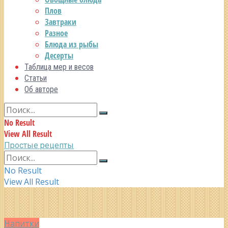
Плов
Завтраки
Разное
Блюда из рыбы
Десерты
Таблица мер и весов
Статьи
Об авторе
No Result
View All Result
Простые рецепты
No Result
View All Result
Напитки