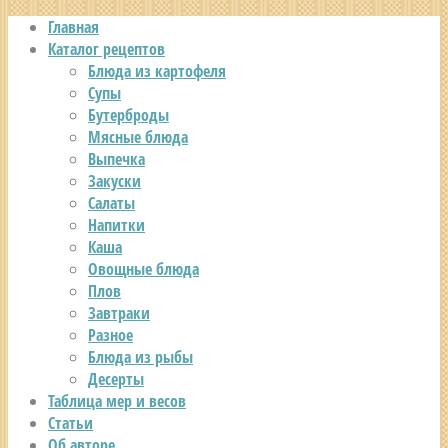
Главная
Каталог рецептов
Блюда из картофеля
Супы
Бутерброды
Мясные блюда
Выпечка
Закуски
Салаты
Напитки
Каша
Овощные блюда
Плов
Завтраки
Разное
Блюда из рыбы
Десерты
Таблица мер и весов
Статьи
Об авторе