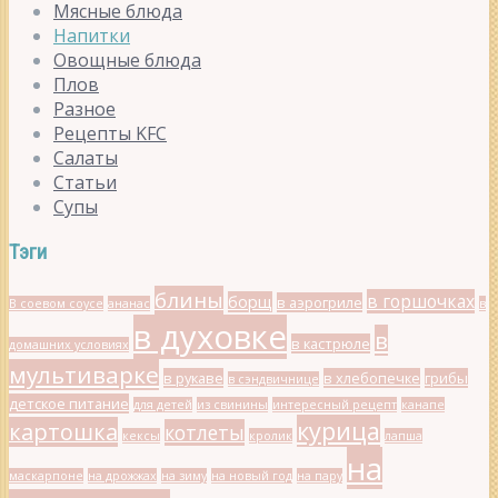
Мясные блюда
Напитки
Овощные блюда
Плов
Разное
Рецепты KFC
Салаты
Статьи
Супы
Тэги
блины
в горшочках
борщ
в аэрогриле
В соевом соусе
ананас
в
в духовке
в
в кастрюле
домашних условиях
мультиварке
в рукаве
в хлебопечке
грибы
в сэндвичнице
детское питание
для детей
из свинины
интересный рецепт
канапе
курица
картошка
котлеты
кексы
кролик
лапша
на
маскарпоне
на дрожжах
на зиму
на новый год
на пару