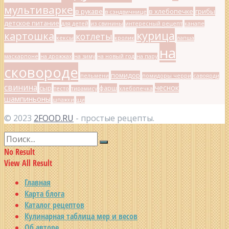
мультиварке
в рукаве
в хлебопечке
грибы
в сэндвичнице
детское питание
для детей
из свинины
интересный рецепт
канапе
курица
картошка
котлеты
кексы
кролик
лапша
на
маскарпоне
на дрожжах
на зиму
на новый год
на пару
сковороде
помидор
пельмени
помидоры черри
савоярди
свинина
чеснок
сыр
фарш
тесто
тирамису
хлебопечка
шампиньоны
шпажки
щи
© 2023
2FOOD.RU
- простые рецепты.
No Result
View All Result
Главная
Карта блога
Каталог рецептов
Кулинарная таблица мер и весов
Об авторе