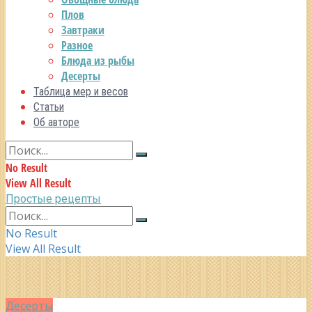
Плов
Завтраки
Разное
Блюда из рыбы
Десерты
Таблица мер и весов
Статьи
Об авторе
No Result
View All Result
Простые рецепты
No Result
View All Result
Десерты