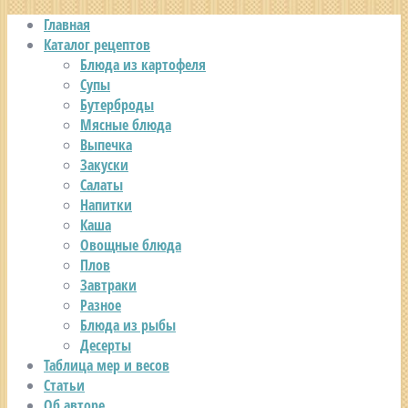
Главная
Каталог рецептов
Блюда из картофеля
Супы
Бутерброды
Мясные блюда
Выпечка
Закуски
Салаты
Напитки
Каша
Овощные блюда
Плов
Завтраки
Разное
Блюда из рыбы
Десерты
Таблица мер и весов
Статьи
Об авторе