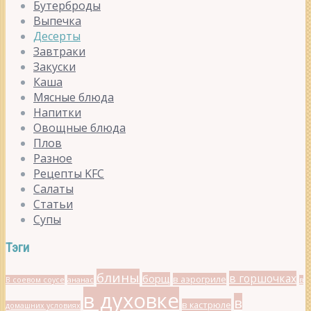
Бутерброды
Выпечка
Десерты
Завтраки
Закуски
Каша
Мясные блюда
Напитки
Овощные блюда
Плов
Разное
Рецепты KFC
Салаты
Статьи
Супы
Тэги
блины
в горшочках
борщ
в аэрогриле
В соевом соусе
ананас
в
в духовке
в
в кастрюле
домашних условиях